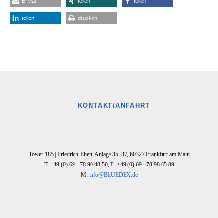
E-Mail
teilen
teilen
teilen
drucken
KONTAKT/ANFAHRT
Tower 185 |
Friedrich-Ebert-Anlage 35–37
,
60327
Frankfurt am Main
T: +49 (0) 69 - 78 90 48 50
,
F: +49 (0) 69 - 78 98 85 89
M:
info@BLUEDEX.de