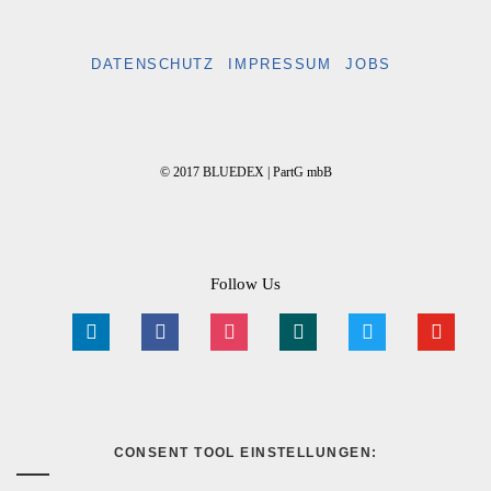
DATENSCHUTZ
IMPRESSUM
JOBS
© 2017 BLUEDEX | PartG mbB
Follow Us
linkedin
facebook
instagram
xing
twitter
youtube
CONSENT TOOL EINSTELLUNGEN: