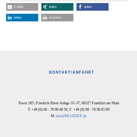
E-Mail
teilen
teilen
teilen
drucken
KONTAKT/ANFAHRT
Tower 185 |
Friedrich-Ebert-Anlage 35–37
,
60327
Frankfurt am Main
T: +49 (0) 69 - 78 90 48 50
,
F: +49 (0) 69 - 78 98 85 89
M:
info@BLUEDEX.de