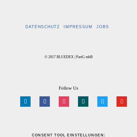
DATENSCHUTZ
IMPRESSUM
JOBS
© 2017 BLUEDEX | PartG mbB
Follow Us
linkedin
facebook
instagram
xing
twitter
youtube
CONSENT TOOL EINSTELLUNGEN: