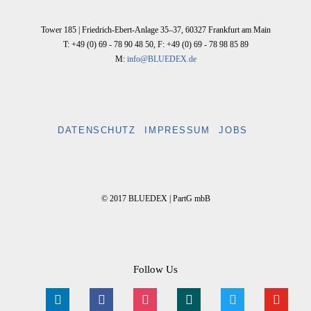
Tower 185 |
Friedrich-Ebert-Anlage 35–37
,
60327
Frankfurt am Main
T: +49 (0) 69 - 78 90 48 50
,
F: +49 (0) 69 - 78 98 85 89
M:
info@BLUEDEX.de
DATENSCHUTZ
IMPRESSUM
JOBS
© 2017 BLUEDEX | PartG mbB
Follow Us
linkedin
facebook
instagram
xing
twitter
youtube