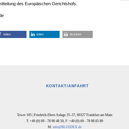
emitteilung des Europäischen Gerichtshofs.
de
teilen
teilen
drucken
KONTAKT/ANFAHRT
Tower 185 |
Friedrich-Ebert-Anlage 35–37
,
60327
Frankfurt am Main
T: +49 (0) 69 - 78 90 48 50
,
F: +49 (0) 69 - 78 98 85 89
M:
info@BLUEDEX.de