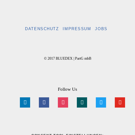
DATENSCHUTZ
IMPRESSUM
JOBS
© 2017 BLUEDEX | PartG mbB
Follow Us
linkedin
facebook
instagram
xing
twitter
youtube