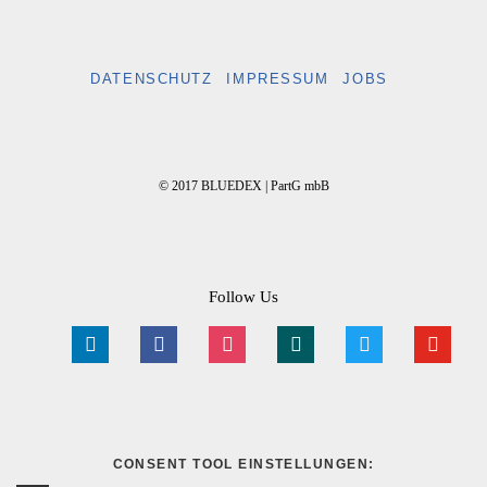
DATENSCHUTZ
IMPRESSUM
JOBS
© 2017 BLUEDEX | PartG mbB
Follow Us
linkedin
facebook
instagram
xing
twitter
youtube
CONSENT TOOL EINSTELLUNGEN: