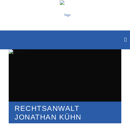
RECHTSANWALT
JONATHAN KÜHN