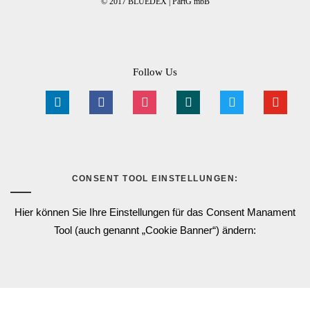
© 2017 BLUEDEX | PartG mbB
Follow Us
linkedin
facebook
instagram
xing
twitter
youtube
CONSENT TOOL EINSTELLUNGEN:
Hier können Sie Ihre Einstellungen für das Consent Manament
Tool (auch genannt „Cookie Banner“) ändern: