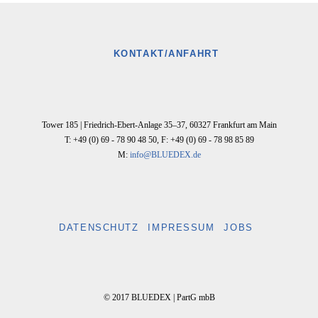
KONTAKT/ANFAHRT
Tower 185 |
Friedrich-Ebert-Anlage 35–37
,
60327
Frankfurt am Main
T: +49 (0) 69 - 78 90 48 50
,
F: +49 (0) 69 - 78 98 85 89
M:
info@BLUEDEX.de
DATENSCHUTZ
IMPRESSUM
JOBS
© 2017 BLUEDEX | PartG mbB