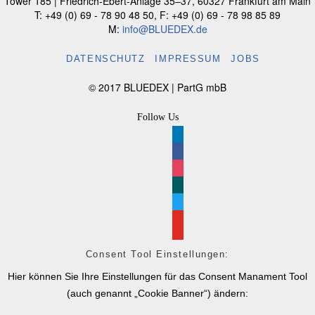
Tower 185 |
Friedrich-Ebert-Anlage 35–37
,
60327
Frankfurt am Main
T: +49 (0) 69 - 78 90 48 50
,
F: +49 (0) 69 - 78 98 85 89
M:
info@BLUEDEX.de
DATENSCHUTZ
IMPRESSUM
JOBS
© 2017 BLUEDEX | PartG mbB
Follow Us
linkedin
facebook
instagram
xing
twitter
youtube
Consent Tool Einstellungen:
Hier können Sie Ihre Einstellungen für das Consent Manament Tool
(auch genannt „Cookie Banner“) ändern: