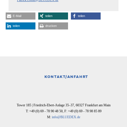
Patrick.Loeke@BLUEDEX.de
E-Mail
teilen
teilen
teilen
drucken
KONTAKT/ANFAHRT
Tower 185 |
Friedrich-Ebert-Anlage 35–37
,
60327
Frankfurt am Main
T: +49 (0) 69 - 78 90 48 50
,
F: +49 (0) 69 - 78 98 85 89
M:
info@BLUEDEX.de