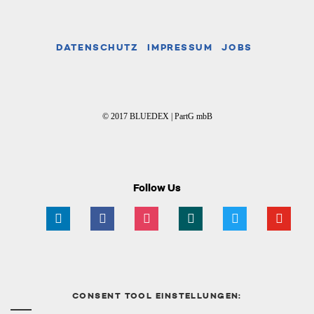
DATENSCHUTZ
IMPRESSUM
JOBS
© 2017 BLUEDEX | PartG mbB
Follow Us
linkedin
facebook
instagram
xing
twitter
youtube
CONSENT TOOL EINSTELLUNGEN: