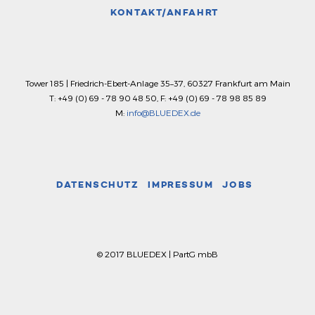
KONTAKT/ANFAHRT
Tower 185 |
Friedrich-Ebert-Anlage 35–37
,
60327
Frankfurt am Main
T: +49 (0) 69 - 78 90 48 50
,
F: +49 (0) 69 - 78 98 85 89
M:
info@BLUEDEX.de
DATENSCHUTZ
IMPRESSUM
JOBS
© 2017 BLUEDEX | PartG mbB