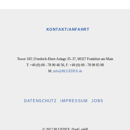
KONTAKT/ANFAHRT
Tower 185 |
Friedrich-Ebert-Anlage 35–37
,
60327
Frankfurt am Main
T: +49 (0) 69 - 78 90 48 50
,
F: +49 (0) 69 - 78 98 85 89
M:
info@BLUEDEX.de
DATENSCHUTZ
IMPRESSUM
JOBS
© 2017 BLUEDEX | PartG mbB