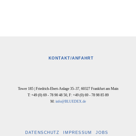
KONTAKT/ANFAHRT
Tower 185 |
Friedrich-Ebert-Anlage 35–37
,
60327
Frankfurt am Main
T: +49 (0) 69 - 78 90 48 50
,
F: +49 (0) 69 - 78 98 85 89
M:
info@BLUEDEX.de
DATENSCHUTZ
IMPRESSUM
JOBS