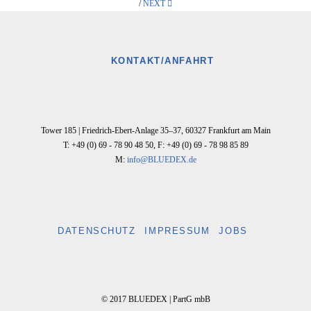
/
NEXT
KONTAKT/ANFAHRT
Tower 185 |
Friedrich-Ebert-Anlage 35–37
,
60327
Frankfurt am Main
T: +49 (0) 69 - 78 90 48 50
,
F: +49 (0) 69 - 78 98 85 89
M:
info@BLUEDEX.de
DATENSCHUTZ
IMPRESSUM
JOBS
© 2017 BLUEDEX | PartG mbB